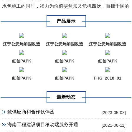
承包施工的同时，竭力为价值斐然却又危机四伏、百拙千陋的
各类建筑，提供专业的建筑勘查检测、设计改造、新建、维
产品展示
修、加固等...
[查看详情]
江宁公安局加固改造
江宁公安局加固改造
江宁公安局加固改造
红创PAPK
红创PAPK
红创PAPK
红创PAPK
红创PAPK
FHG_2018_01
最新动态
致供应商和合作伙伴函
[2023-05-03]
海南工程建设项目移动端服务开通
[2021-08-11]