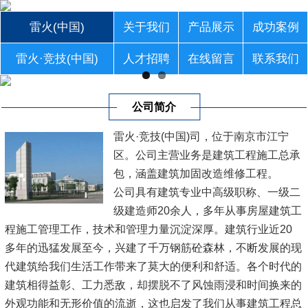
雷火(中国)
关于我们
产品展示
成功案例
雷火·竞技(中国)
人才招聘
在线留言
联系我们
公司简介
雷火·竞技(中国)司，位于南京市江宁
区。公司主营业务是建筑工程施工总承
包，涵盖建筑加固改造维修工程。
公司具有建筑专业中高级职称、一级二
级建造师20余人，多年从事房屋建筑工
程施工管理工作，技术和管理力量沉淀深厚。建筑行业近20
多年的迅猛发展至今，兴建了千万钢筋砼森林，不断发展的现
代建筑给我们生活工作带来了莫大的便利和舒适。各个时代的
建筑相得益彰、工力悉敌，却摆脱不了风蚀雨浸和时间换来的
外观功能和无形价值的流逝，这也启发了我们从事建筑工程总