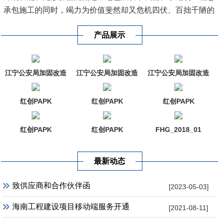
承包施工的同时，竭力为价值斐然却又危机四伏、百拙千陋的
各类建筑，提供专业的建筑勘查检测、设计改造、新建、维
产品展示
修、加固等...
[查看详情]
江宁公安局加固改造
江宁公安局加固改造
江宁公安局加固改造
红创PAPK
红创PAPK
红创PAPK
红创PAPK
红创PAPK
FHG_2018_01
最新动态
致供应商和合作伙伴函
[2023-05-03]
海南工程建设项目移动端服务开通
[2021-08-11]