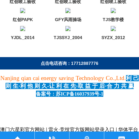
红创竣工验收
红创竣工验收
红创竣工验收
红创PAPK
GFY风雨操场
TJS教学楼
YJDL_2014
TJSSYJ_2004
SYZX_2012
点击电话咨询：17712887776
Nanjing qian cai energy saving Technology Co.,Ltd.
利 己
则 生·利 他 则 久
-
让 利 在 先·取 益 于 后·合 力 共 赢
备案号：苏ICP备16037939号-1
澳门六星彩官方网站
|
雷火·竞技官方版网站登录入口
|
华体平台
|
雷火竞技网页版
|
平博手机网页版登录入口
|
爱体育电子官方官