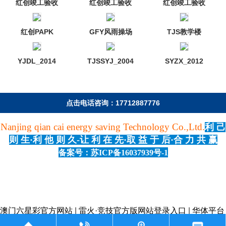
红创竣工验收
红创竣工验收
红创竣工验收
红创PAPK
GFY风雨操场
TJS教学楼
YJDL_2014
TJSSYJ_2004
SYZX_2012
点击电话咨询：17712887776
Nanjing qian cai energy saving Technology Co.,Ltd.
利 己
则 生·利 他 则 久
-
让 利 在 先·取 益 于 后·合 力 共 赢
备案号：苏ICP备16037939号-1
澳门六星彩官方网站
|
雷火·竞技官方版网站登录入口
|
华体平台
|
雷火竞技网页版
|
平博手机网页版登录入口
|
爱体育电子官方官