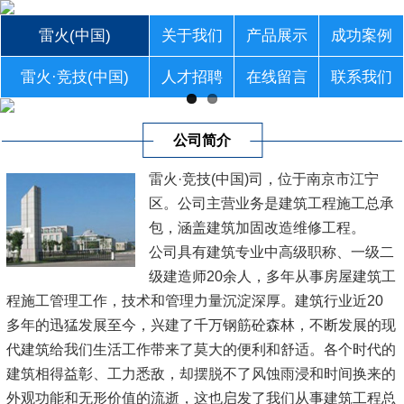
雷火(中国)
关于我们
产品展示
成功案例
雷火·竞技(中国)
人才招聘
在线留言
联系我们
公司简介
雷火·竞技(中国)司，位于南京市江宁
区。公司主营业务是建筑工程施工总承
包，涵盖建筑加固改造维修工程。
公司具有建筑专业中高级职称、一级二
级建造师20余人，多年从事房屋建筑工
程施工管理工作，技术和管理力量沉淀深厚。建筑行业近20
多年的迅猛发展至今，兴建了千万钢筋砼森林，不断发展的现
代建筑给我们生活工作带来了莫大的便利和舒适。各个时代的
建筑相得益彰、工力悉敌，却摆脱不了风蚀雨浸和时间换来的
外观功能和无形价值的流逝，这也启发了我们从事建筑工程总